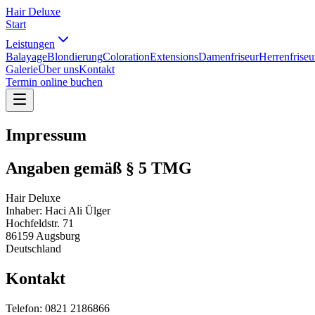
Hair
Deluxe
Start
Leistungen
Balayage
Blondierung
Coloration
Extensions
Damenfriseur
Herrenfriseu
Galerie
Über uns
Kontakt
Termin online buchen
Impressum
Angaben gemäß § 5 TMG
Hair Deluxe
Inhaber: Haci Ali Ülger
Hochfeldstr. 71
86159 Augsburg
Deutschland
Kontakt
Telefon: 0821 2186866