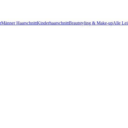
r
Männer Haarschnitt
Kinderhaarschnitt
Brautstyling & Make-up
Alle Le