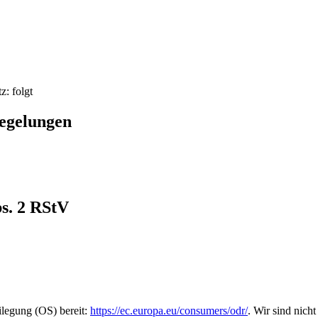
: folgt
Regelungen
bs. 2 RStV
ilegung (OS) bereit:
https://ec.europa.eu/consumers/odr/
. Wir sind nicht